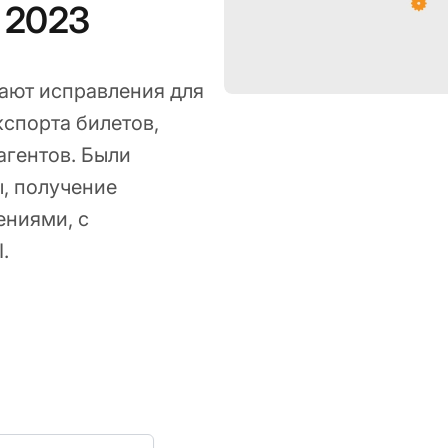
я 2023
ают исправления для
кспорта билетов,
агентов. Были
ы, получение
ениями, с
.
 15, 2023