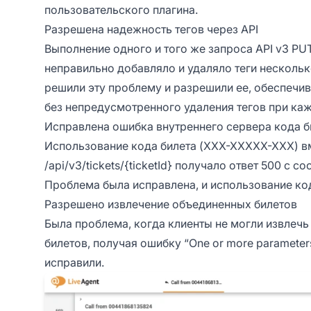
пользовательского плагина.
Разрешена надежность тегов через API
Выполнение одного и того же запроса API v3 PUT a
неправильно добавляло и удаляло теги несколь
решили эту проблему и разрешили ее, обеспечив,
без непредусмотренного удаления тегов при ка
Исправлена ошибка внутреннего сервера кода б
Использование кода билета (XXX-XXXXX-XXX) вме
/api/v3/tickets/{ticketId} получало ответ 500 с сооб
Проблема была исправлена, и использование код
Разрешено извлечение объединенных билетов
Была проблема, когда клиенты не могли извлечь
билетов, получая ошибку “One or more parameters 
исправили.