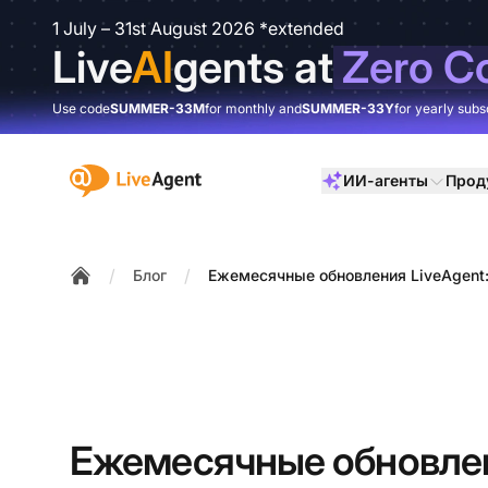
1 July – 31st August 2026 *extended
Live
AI
gents at
Zero C
Use code
SUMMER-33M
for monthly and
SUMMER-33Y
for yearly subs
:site.title
ИИ-агенты
Прод
/
/
Блог
Ежемесячные обновления LiveAgent
Home
Ежемесячные обновле