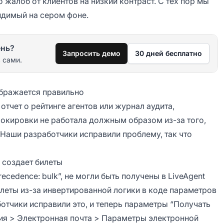
 жалоб от клиентов на низкий контраст. С тех пор мы
видимый на сером фоне.
ень?
Запросить демо
30 дней бесплатно
 сами.
ображается правильно
отчет о рейтинге агентов или журнал аудита,
окировки не работала должным образом из-за того,
 Наши разработчики исправили проблему, так что
 создает билеты
cedence: bulk”, не могли быть получены в LiveAgent
илеты из-за инвертированной логики в коде параметров
отчики исправили это, и теперь параметры “Получать
ия > Электронная почта > Параметры электронной