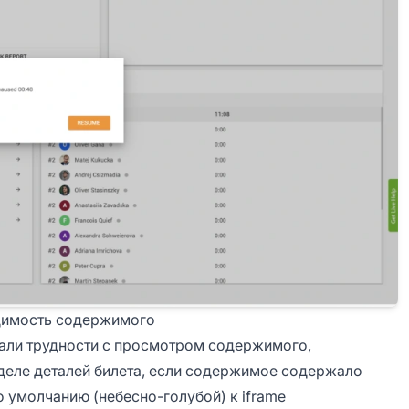
идимость содержимого
вали трудности с просмотром содержимого,
деле деталей билета, если содержимое содержало
о умолчанию (небесно-голубой) к iframe