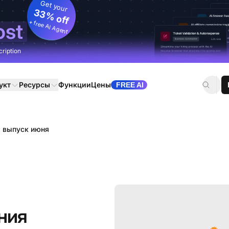
Get your
33% off
+ free AI Agent
ost
cription
укт
Ресурсы
Функции
Цены
FREE AI
: выпуск июня
ния