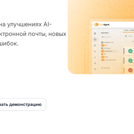
а улучшениях AI-
ктронной почты, новых
шибок.
025
вать демонстрацию