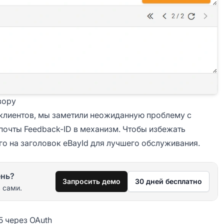
вору
 клиентов, мы заметили неожиданную проблему с
очты Feedback-ID в механизм. Чтобы избежать
о на заголовок eBayId для лучшего обслуживания.
ень?
Запросить демо
30 дней бесплатно
 сами.
5 через OAuth