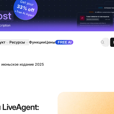
Get your
33% off
+ free AI Agent
ost
cription
укт
Ресурсы
Функции
Цены
FREE AI
: июньское издание 2025
LiveAgent: