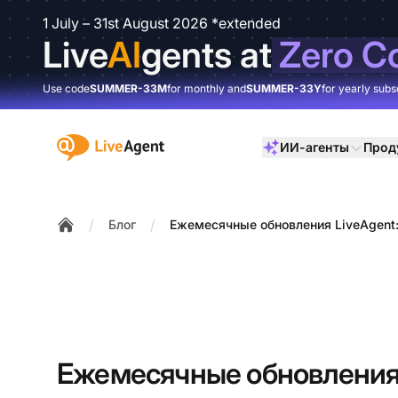
1 July – 31st August 2026 *extended
Live
AI
gents at
Zero C
Use code
SUMMER-33M
for monthly and
SUMMER-33Y
for yearly subs
:site.title
ИИ-агенты
Прод
/
/
Блог
Ежемесячные обновления LiveAgent
Home
Ежемесячные обновления 