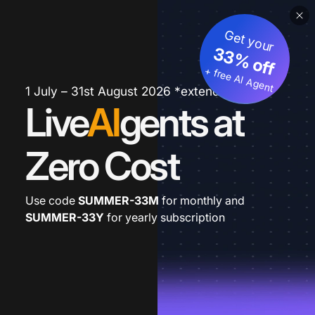
Get your
33% off
+ free AI Agent
1 July – 31st August 2026 *extended
Live
AI
gents at
Zero Cost
Use code
SUMMER-33M
for monthly and
SUMMER-33Y
for yearly subscription