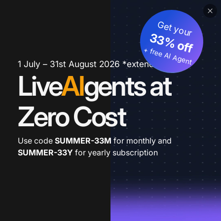
Get your
33% off
+ free AI Agent
1 July – 31st August 2026 *extended
Live
AI
gents at
Zero Cost
Use code
SUMMER-33M
for monthly and
SUMMER-33Y
for yearly subscription