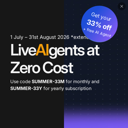
Get your
33% off
+ free AI Agent
1 July – 31st August 2026 *extended
Live
AI
gents at
Zero Cost
Use code
SUMMER-33M
for monthly and
SUMMER-33Y
for yearly subscription