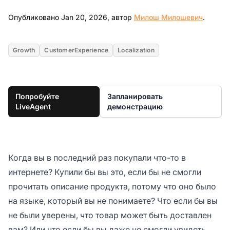
Jan 20
Опубликовано Jan 20, 2026, автор
Милош Милошевич
.
Growth
CustomerExperience
Localization
Попробуйте
Запланировать
LiveAgent
демонстрацию
Когда вы в последний раз покупали что-то в
интернете? Купили бы вы это, если бы не смогли
прочитать описание продукта, потому что оно было
на языке, который вы не понимаете? Что если бы вы
не были уверены, что товар может быть доставлен
вам? Или что если бы вы даже не смогли увидеть