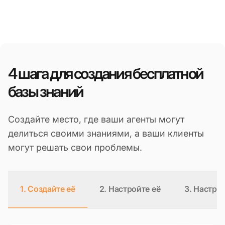
4 шага для создания бесплатной
базы знаний
Создайте место, где ваши агенты могут
делиться своими знаниями, а ваши клиенты
могут решать свои проблемы.
1. Создайте её
2. Настройте её
3. Настро