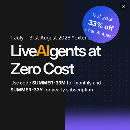
Get your
33% off
+ free AI Agent
1 July – 31st August 2026 *extended
Live
AI
gents at
Zero Cost
Use code
SUMMER-33M
for monthly and
SUMMER-33Y
for yearly subscription