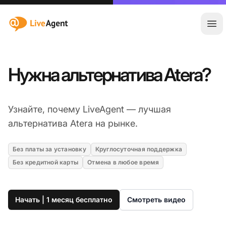
:site.title
Отк
Нужна альтернатива Atera?
Узнайте, почему LiveAgent — лучшая
альтернатива Atera на рынке.
Без платы за установку
Круглосуточная поддержка
Без кредитной карты
Отмена в любое время
Начать | 1 месяц бесплатно
Смотреть видео