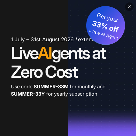
Get your
33% off
+ free AI Agent
1 July – 31st August 2026 *extended
Live
AI
gents at
Zero Cost
Use code
SUMMER-33M
for monthly and
SUMMER-33Y
for yearly subscription