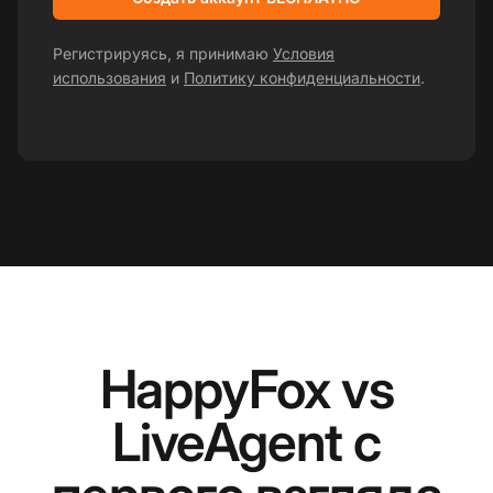
Регистрируясь, я принимаю
Условия
использования
и
Политику конфиденциальности
.
HappyFox vs
LiveAgent с