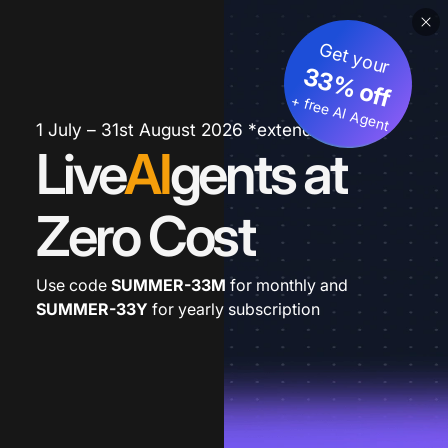
Get your
33% off
+ free AI Agent
1 July – 31st August 2026 *extended
Live
AI
gents at
Zero Cost
Use code
SUMMER-33M
for monthly and
SUMMER-33Y
for yearly subscription