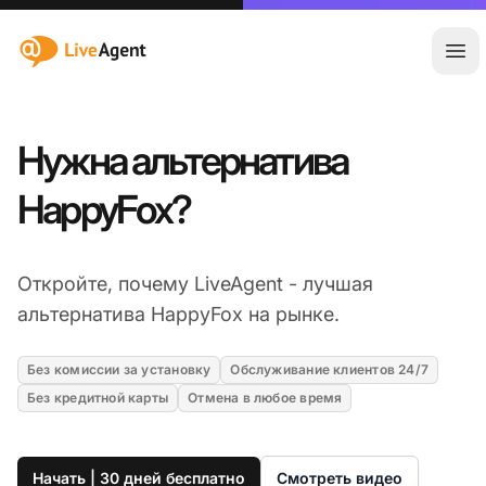
:site.title
Отк
Нужна альтернатива
HappyFox?
Откройте, почему LiveAgent - лучшая
альтернатива HappyFox на рынке.
Без комиссии за установку
Обслуживание клиентов 24/7
Без кредитной карты
Отмена в любое время
Начать | 30 дней бесплатно
Смотреть видео