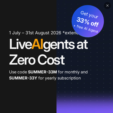
Get your
33% off
+ free AI Agent
1 July – 31st August 2026 *extended
Live
AI
gents at
Zero Cost
Use code
SUMMER-33M
for monthly and
SUMMER-33Y
for yearly subscription