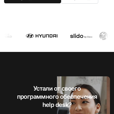
Устали от своего
программного обеспечения
help desk?