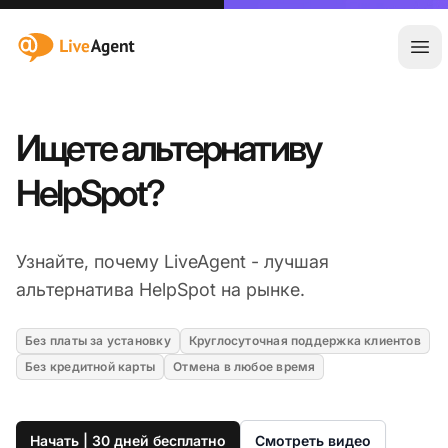
:site.title
Отк
Ищете альтернативу
HelpSpot?
Узнайте, почему LiveAgent - лучшая
альтернатива HelpSpot на рынке.
Без платы за установку
Круглосуточная поддержка клиентов
Без кредитной карты
Отмена в любое время
Начать | 30 дней бесплатно
Смотреть видео