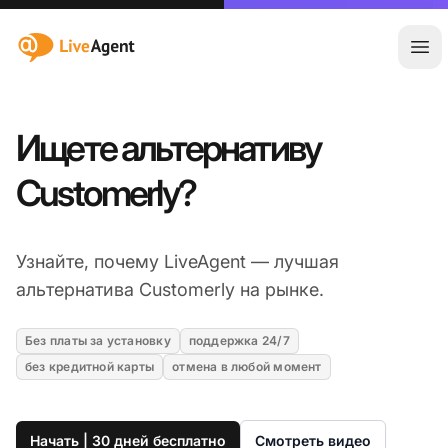
:site.title
Отк
Ищете альтернативу
Customerly?
Узнайте, почему LiveAgent — лучшая
альтернатива Customerly на рынке.
Без платы за установку
поддержка 24/7
без кредитной карты
отмена в любой момент
Начать | 30 дней бесплатно
Смотреть видео