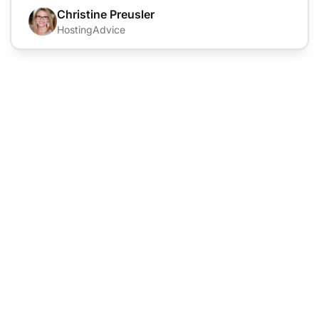
Christine Preusler
HostingAdvice
Лидер в области
программного