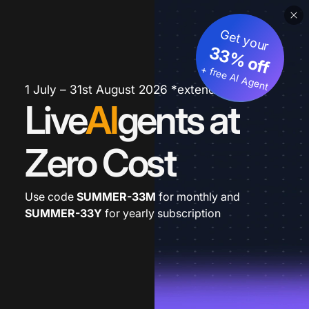
Get your
33% off
+ free AI Agent
1 July – 31st August 2026 *extended
Live
AI
gents at
Zero Cost
Use code
SUMMER-33M
for monthly and
SUMMER-33Y
for yearly subscription