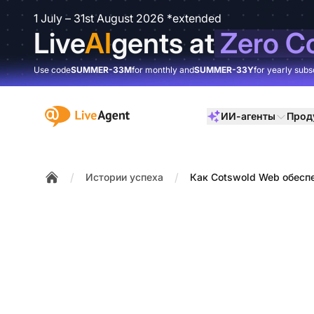
1 July – 31st August 2026 *extended
Live
AI
gents at
Zero C
Use code
SUMMER-33M
for monthly and
SUMMER-33Y
for yearly subs
:site.title
ИИ-агенты
Прод
/
/
Истории успеха
Как Cotswold Web обесп
Home