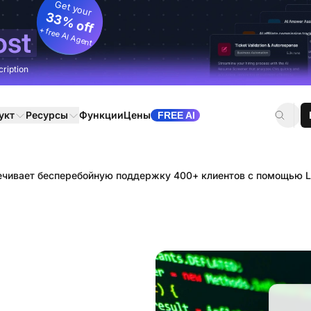
Get your
33% off
+ free AI Agent
ost
cription
укт
Ресурсы
Функции
Цены
FREE AI
ечивает бесперебойную поддержку 400+ клиентов с помощью L