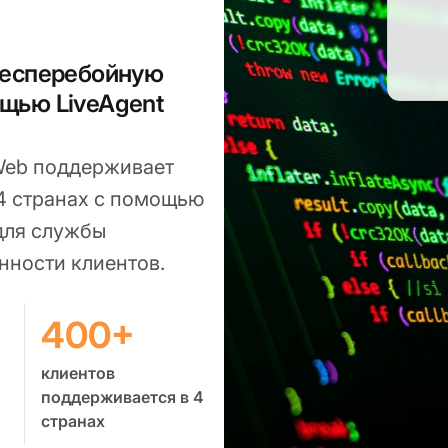
бесперебойную
щью LiveAgent
 Web поддерживает
 4 странах с помощью
для службы
нности клиентов.
400+
клиентов
поддерживается в 4
странах