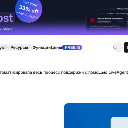
Get your
33% off
+ free AI Agent
ost
cription
укт
Ресурсы
Функции
Цены
FREE AI
автоматизировала весь процесс поддержки с помощью LiveAgent