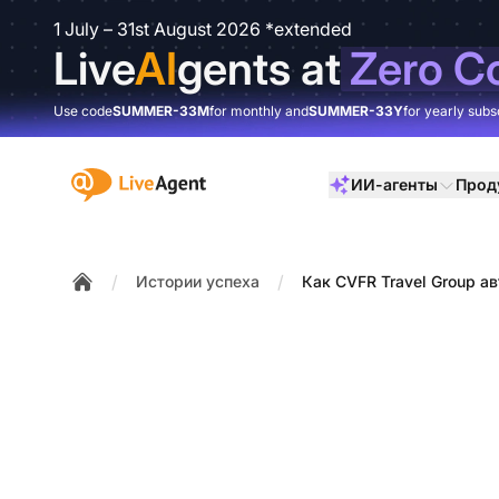
1 July – 31st August 2026 *extended
Live
AI
gents at
Zero C
Use code
SUMMER-33M
for monthly and
SUMMER-33Y
for yearly subs
:site.title
ИИ-агенты
Прод
/
/
Истории успеха
Как CVFR Travel Group 
Home