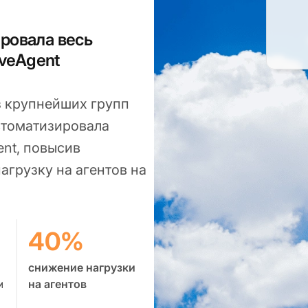
ировала весь
veAgent
из крупнейших групп
втоматизировала
nt, повысив
агрузку на агентов на
40%
снижение нагрузки
и
на агентов