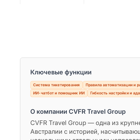
проблем с первого
контакта
Ключевые функции
Система тикетирования
Правила автоматизации и р
ИИ-чатбот и помощник ИИ
Гибкость настройки и ад
О компании CVFR Travel Group
CVFR Travel Group — одна из круп
Австралии с историей, насчитывающ