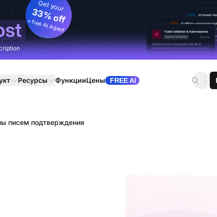
Get your
33% off
+ free AI Agent
ost
cription
укт
Ресурсы
Функции
Цены
FREE AI
ы писем подтверждения