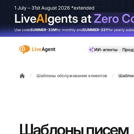
1 July – 31st August 2026 *extended
Live
AI
gents at
Zero C
Use code
SUMMER-33M
for monthly and
SUMMER-33Y
for yearly subs
:site.title
ИИ-агенты
Прод
/
/
Шаблоны обслуживания клиентов
Шаблон
Home
Шаблоны писем