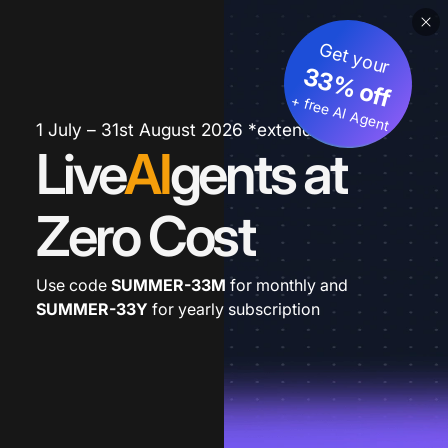
Get your
33% off
+ free AI Agent
1 July – 31st August 2026 *extended
Live
AI
gents at
Zero Cost
Use code
SUMMER-33M
for monthly and
SUMMER-33Y
for yearly subscription