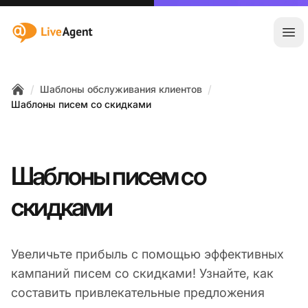
:site.title
Отк
/
/
Шаблоны обслуживания клиентов
Home
Шаблоны писем со скидками
Шаблоны писем со
скидками
Увеличьте прибыль с помощью эффективных
кампаний писем со скидками! Узнайте, как
составить привлекательные предложения