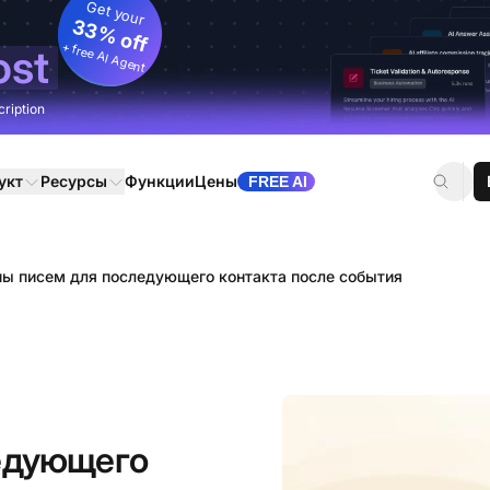
Get your
33% off
+ free AI Agent
ost
cription
укт
Ресурсы
Функции
Цены
FREE AI
ы писем для последующего контакта после события
едующего