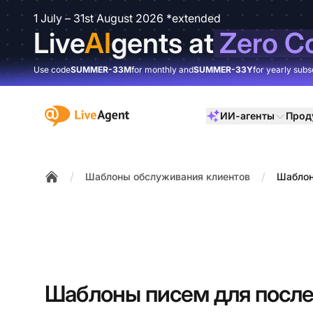
1 July – 31st August 2026 *extended
Live
AI
gents at
Zero C
Use code
SUMMER-33M
for monthly and
SUMMER-33Y
for yearly subs
:site.title
ИИ-агенты
Прод
/
/
Шаблоны обслуживания клиентов
Шаблон
Home
Шаблоны писем для посл