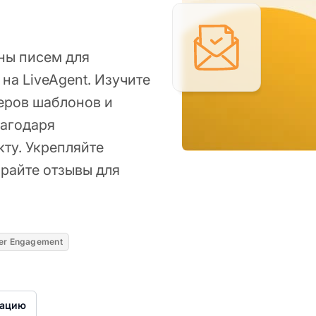
ны писем для
на LiveAgent. Изучите
еров шаблонов и
лагодаря
ту. Укрепляйте
райте отзывы для
er Engagement
рацию