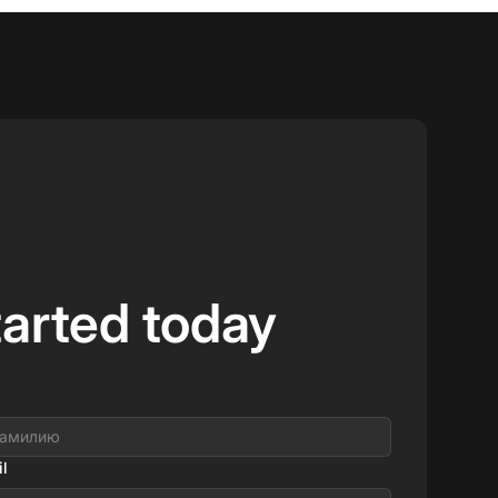
tarted today
l