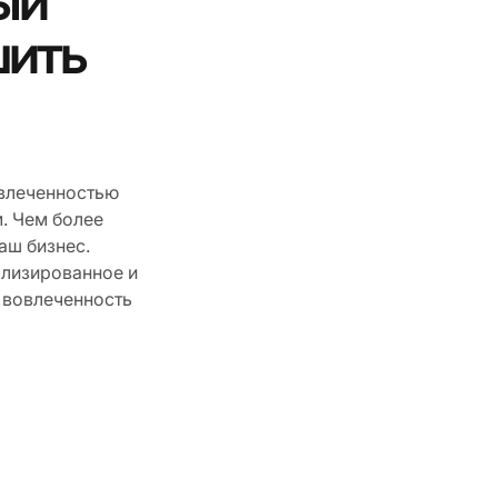
ый
шить
овлеченностью
. Чем более
аш бизнес.
ализированное и
 вовлеченность