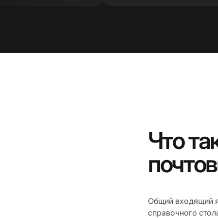
Что та
почто
Общий входящий я
справочного стол