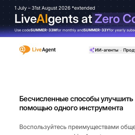
1 July – 31st August 2026 *extended
Live
AI
gents at
Zero C
Use code
SUMMER-33M
for monthly and
SUMMER-33Y
for yearly subs
:site.title
ИИ-агенты
Прод
Бесчисленные способы улучшить 
помощью одного инструмента
Воспользуйтесь преимуществами обще