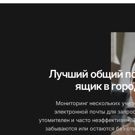
Лучший общий п
ящик в гор
Мониторинг нескольких учет
электронной почты для запро
утомителен и часто неэффективен. 
забываются или остаются без отве