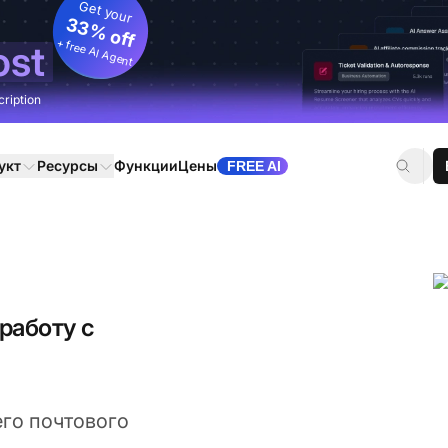
Get your
33% off
+ free AI Agent
ost
cription
укт
Ресурсы
Функции
Цены
FREE AI
работу с
го почтового