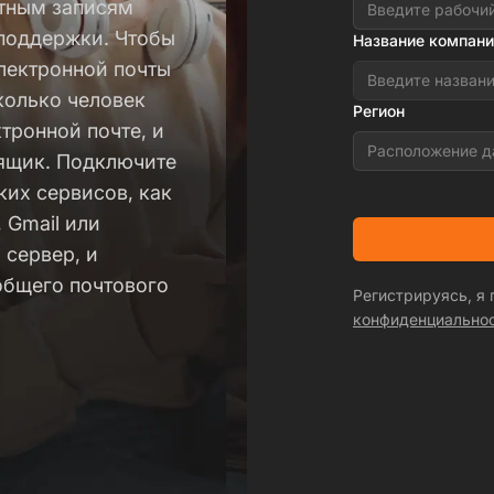
етным записям
 поддержки. Чтобы
Название компани
лектронной почты
колько человек
Регион
тронной почте, и
Расположение д
ящик. Подключите
ких сервисов, как
, Gmail или
 сервер, и
общего почтового
Регистрируясь, я
конфиденциально