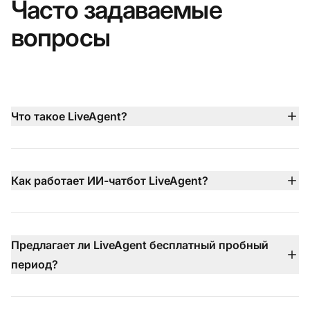
Часто задаваемые
вопросы
Что такое LiveAgent?
LiveAgent — это комплексная платформа
обслуживания клиентов, которая объединяет живой
чат, ИИ-чатбот, электронные обращения, встроенный
Как работает ИИ-чатбот LiveAgent?
колл-центр, поддержку в социальных сетях и
ИИ-чатбот LiveAgent работает 24/7 на более чем 100
управление базой знаний в едином дашборде, чтобы
языках, используя вашу базу знаний, контент сайта и
помогать командам обеспечивать более быструю и
документы для мгновенного ответа на
Предлагает ли LiveAgent бесплатный пробный
эффективную поддержку.
распространённые вопросы. Когда проблемы более
период?
сложные, он передаёт разговор вашим живым
Да — LiveAgent предоставляет 30-дневный
агентам с полным контекстом.
бесплатный пробный период без кредитной карты,