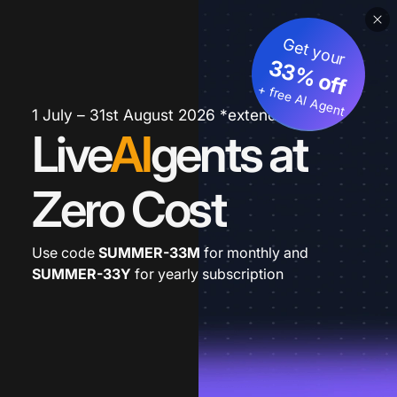
Get your
33% off
+ free AI Agent
1 July – 31st August 2026 *extended
Live
AI
gents at
Zero Cost
Use code
SUMMER-33M
for monthly and
SUMMER-33Y
for yearly subscription