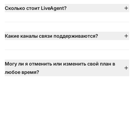
позволяя протестировать все функции перед
Сколько стоит LiveAgent?
выбором платного плана.
Цены LiveAgent начинаются от $15 за агента/месяц
(оплата ежегодно) с несколькими доступными
тарифами, включая планы Small, Medium, Large и
Какие каналы связи поддерживаются?
Enterprise — каждый добавляет более продвинутые
LiveAgent поддерживает электронную почту, живой
функции, такие как колл-центр, интеграция
чат, телефон (через встроенный колл-центр),
социальных каналов, SLA и выделенная поддержка.
Facebook, X, Instagram, WhatsApp, Viber, контактные
Могу ли я отменить или изменить свой план в
формы Telegram, базу знаний и многое другое — всё
любое время?
объединено в одном почтовом ящике, чтобы вы
Абсолютно — вы можете обновить, понизить или
никогда не пропустили разговор.
отменить свой план в любое время без контрактов,
без платы за настройку и с гибкими вариантами
оплаты.