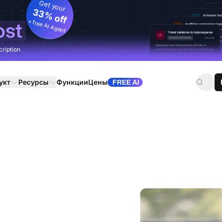
Get your
33% off
+ free AI Agent
ost
cription
укт
Ресурсы
Функции
Цены
FREE AI