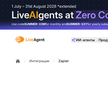
1 July – 31st August 2026 *extended
Live
AI
gents at
Zero C
Use code
SUMMER-33M
for monthly and
SUMMER-33Y
for yearly subs
:site.title
ИИ-агенты
Прод
/
/
Интеграции
Zapier
Home