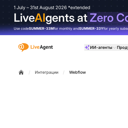
1 July – 31st August 2026 *extended
Live
AI
gents at
Zero C
Use code
SUMMER-33M
for monthly and
SUMMER-33Y
for yearly subs
:site.title
ИИ-агенты
Прод
/
/
Интеграции
Webflow
Home