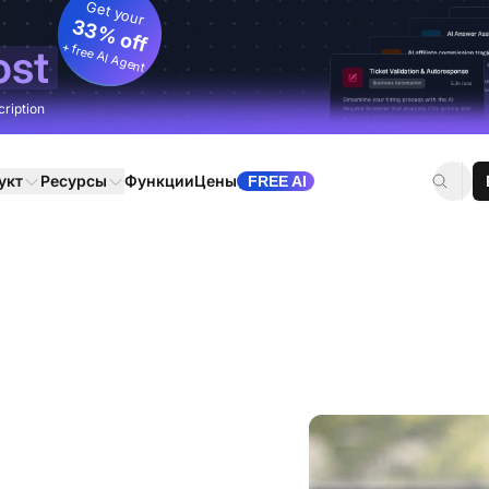
Get your
33% off
+ free AI Agent
ost
cription
укт
Ресурсы
Функции
Цены
FREE AI