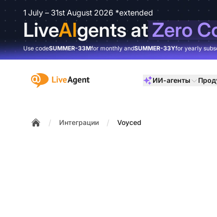
1 July – 31st August 2026 *extended
Live
AI
gents at
Zero C
Use code
SUMMER-33M
for monthly and
SUMMER-33Y
for yearly subs
:site.title
ИИ-агенты
Прод
/
/
Интеграции
Voyced
Home