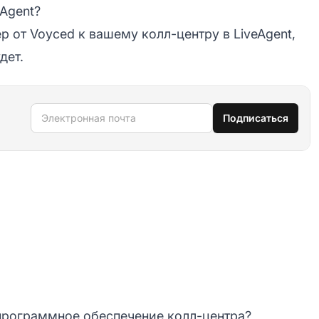
eAgent?
р от Voyced к вашему колл-центру в LiveAgent,
дет.
Электронная почта
Подписаться
 программное обеспечение колл-центра?