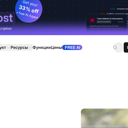
Get your
33% off
+ free AI Agent
ost
cription
укт
Ресурсы
Функции
Цены
FREE AI