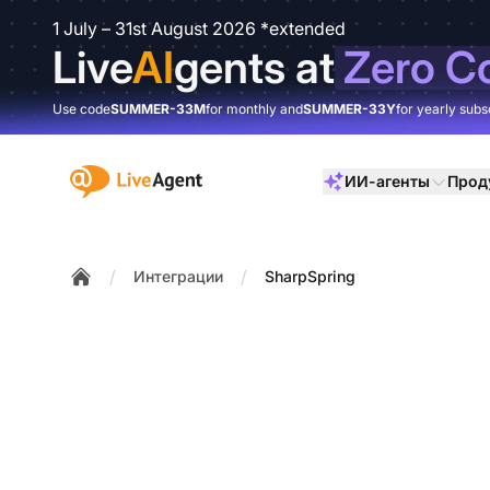
1 July – 31st August 2026 *extended
Live
AI
gents at
Zero C
Use code
SUMMER-33M
for monthly and
SUMMER-33Y
for yearly subs
:site.title
ИИ-агенты
Прод
/
/
Интеграции
SharpSpring
Home