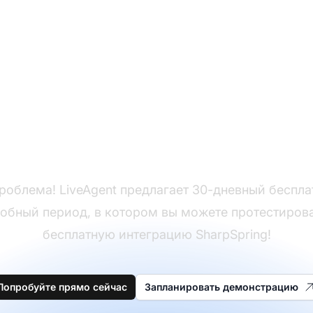
Еще нет LiveAgent?
роблема! LiveAgent предлагает 30-дневный беспл
обный период, в котором вы можете протестиров
бесплатную интеграцию SharpSpring!
Попробуйте прямо сейчас
Запланировать демонстрацию