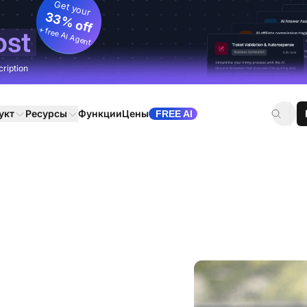
Get your
33% off
+ free AI Agent
ost
cription
укт
Ресурсы
Функции
Цены
FREE AI