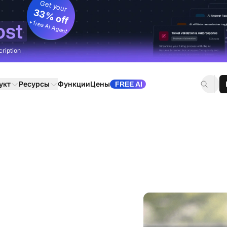
Get your
33% off
+ free AI Agent
ost
cription
укт
Ресурсы
Функции
Цены
FREE AI