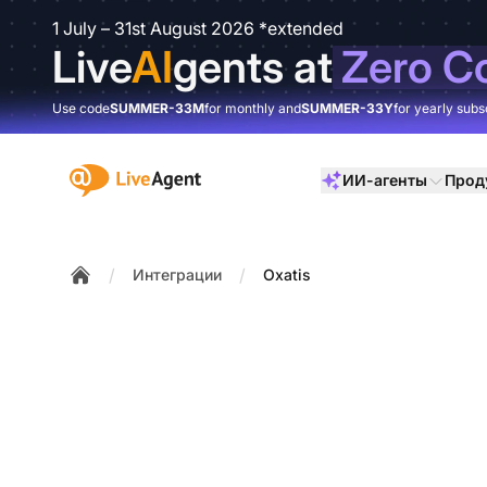
1 July – 31st August 2026 *extended
Live
AI
gents at
Zero C
Use code
SUMMER-33M
for monthly and
SUMMER-33Y
for yearly subs
:site.title
ИИ-агенты
Прод
/
/
Интеграции
Oxatis
Home