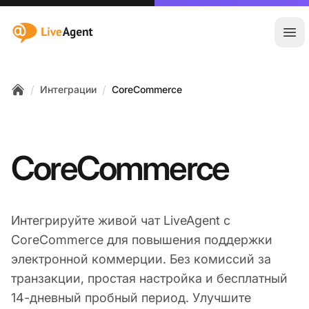
:site.title
Отк
/
/
Интеграции
CoreCommerce
Home
CoreCommerce
Интегрируйте живой чат LiveAgent с
CoreCommerce для повышения поддержки
электронной коммерции. Без комиссий за
транзакции, простая настройка и бесплатный
14-дневный пробный период. Улучшите