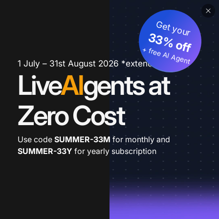
Get your
33% off
+ free AI Agent
1 July – 31st August 2026 *extended
Live
AI
gents at
Zero Cost
Use code
SUMMER-33M
for monthly and
SUMMER-33Y
for yearly subscription