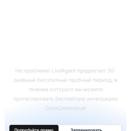
Еще нет LiveAgent?
Не проблема! LiveAgent предлагает 30-
дневный бесплатный пробный период, в
течение которого вы можете
протестировать бесплатную интеграцию
CoreCommerce!
Попробуйте прямо
Запланировать