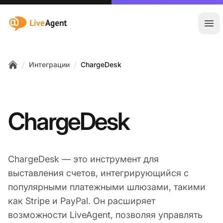
:site.title
Отк
/
/
Интеграции
ChargeDesk
Home
ChargeDesk
ChargeDesk — это инструмент для
выставления счетов, интегрирующийся с
популярными платежными шлюзами, такими
как Stripe и PayPal. Он расширяет
возможности LiveAgent, позволяя управлять