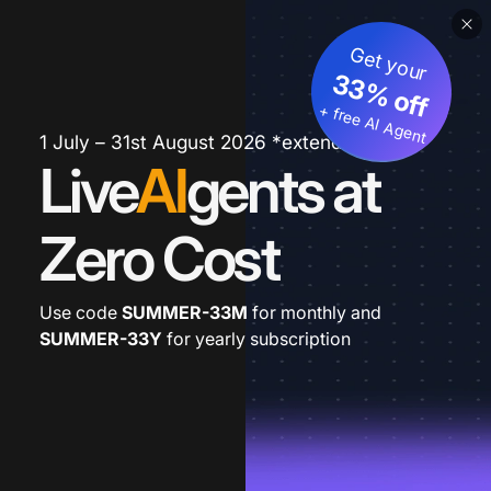
Get your
33% off
+ free AI Agent
1 July – 31st August 2026 *extended
Live
AI
gents at
Zero Cost
Use code
SUMMER-33M
for monthly and
SUMMER-33Y
for yearly subscription