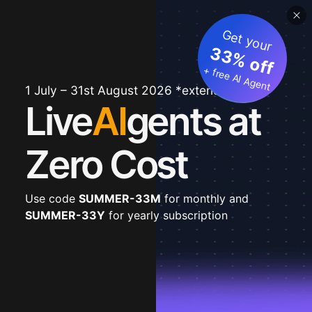
Get your
33% off
+ free AI Agent
1 July – 31st August 2026 *extended
Live
AI
gents at
Zero Cost
Use code
SUMMER-33M
for monthly and
SUMMER-33Y
for yearly subscription