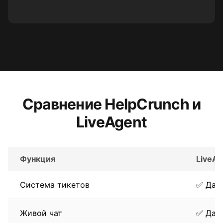
Сравнение HelpCrunch и
LiveAgent
Функция
LiveAg
Система тикетов
✅ Да
Живой чат
✅ Да