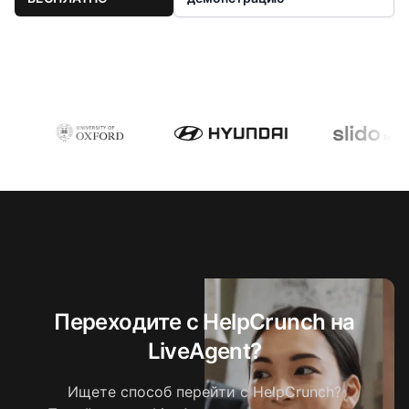
Переходите с HelpCrunch на
LiveAgent?
Ищете способ перейти с HelpCrunch?