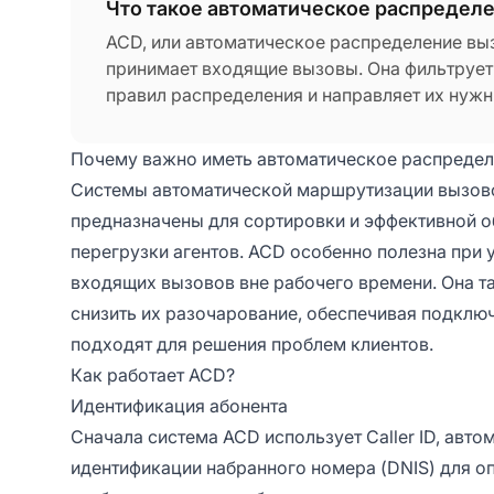
Что такое автоматическое распределе
ACD, или автоматическое распределение выз
принимает входящие вызовы. Она фильтрует
правил распределения и направляет их нужн
также можем определить ACD как систему м
компьютерной телефонной интеграцией (CTI)
Почему важно иметь автоматическое распредел
(IVR), чтобы обеспечить интеллектуальную
Системы автоматической маршрутизации вызовов
подходящим агентам.
предназначены для сортировки и эффективной 
перегрузки агентов. ACD особенно полезна при
входящих вызовов вне рабочего времени. Она т
снизить их разочарование, обеспечивая подключ
подходят для решения проблем клиентов.
Как работает ACD?
Идентификация абонента
Сначала система ACD использует Caller ID, авт
идентификации набранного номера (DNIS) для о