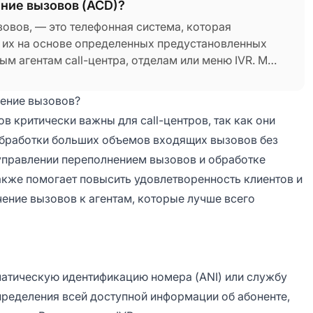
ние вызовов (ACD)?
овов, — это телефонная система, которая
 их на основе определенных предустановленных
ым агентам call-центра, отделам или меню IVR. Мы
аршрутизации вызовов, которая работает с
 и системами интерактивного голосового ответа
ение вызовов?
 маршрутизацию входящих вызовов наиболее
 критически важны для call-центров, так как они
обработки больших объемов входящих вызовов без
 управлении переполнением вызовов и обработке
акже помогает повысить удовлетворенность клиентов и
ение вызовов к агентам, которые лучше всего
оматическую идентификацию номера (ANI) или службу
пределения всей доступной информации об абоненте,