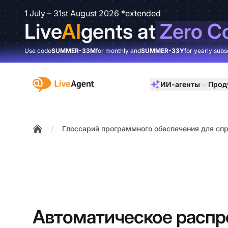
1 July – 31st August 2026 *extended
Live
AI
gents at
Zero C
Use code
SUMMER-33M
for monthly and
SUMMER-33Y
for yearly subs
:site.title
ИИ-агенты
Прод
/
Глоссарий программного обеспечения для спр
Home
Автоматическое расп