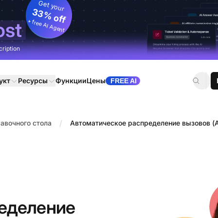
Get your
33% off
+ free AI Agent
ost
cription
укт
Ресурсы
Функции
Цены
FREE AI
/
авочного стола
Автоматическое распределение вызовов (
ределение