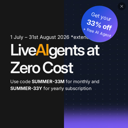
Get your
33% off
+ free AI Agent
1 July – 31st August 2026 *extended
Live
AI
gents at
Zero Cost
Use code
SUMMER-33M
for monthly and
SUMMER-33Y
for yearly subscription