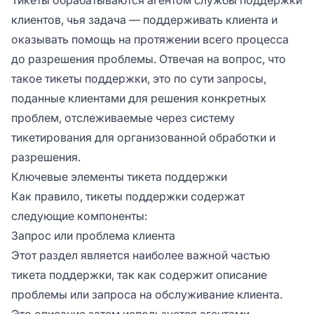
сообщить о своей проблеме или
клиентов, чья задача — поддерживать клиента и
беспокойстве. Тикеты поддержки
оказывать помощь на протяжении всего процесса
получаются системой тикетирования.
до разрешения проблемы. Отвечая на вопрос, что
Каждый тикет имеет свой уникальный
идентификатор, который помогает лучше
такое тикеты поддержки, это по сути запросы,
организовать и отследить его.
поданные клиентами для решения конкретных
проблем, отслеживаемые через систему
тикетирования для организованной обработки и
разрешения.
Ключевые элементы тикета поддержки
Как правило, тикеты поддержки содержат
следующие компоненты:
Запрос или проблема клиента
Этот раздел является наиболее важной частью
тикета поддержки, так как содержит описание
проблемы или запроса на обслуживание клиента.
Это описание затем используется агентами