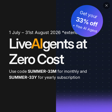
Get your
33% off
+ free AI Agent
1 July – 31st August 2026 *extended
Live
AI
gents at
Zero Cost
Use code
SUMMER-33M
for monthly and
SUMMER-33Y
for yearly subscription