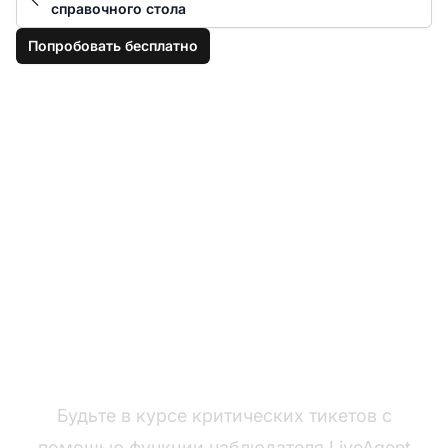
справочного стола
Попробовать бесплатно
Активно
контролируйте
тикеты
Будьте в курсе критических тикетов с
помощью функции наблюдателя LiveAgent