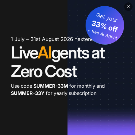
Get your
33% off
+ free AI Agent
1 July – 31st August 2026 *extended
Live
AI
gents at
Zero Cost
Use code
SUMMER-33M
for monthly and
SUMMER-33Y
for yearly subscription