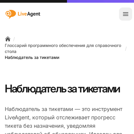
:site.title
Отк
/
Home
Глоссарий программного обеспечения для справочного
/
стола
Наблюдатель за тикетами
Наблюдатель за тикетами
Наблюдатель за тикетами — это инструмент
LiveAgent, который отслеживает прогресс
тикета без назначения, уведомляя