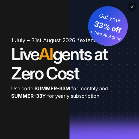
Get your
33% off
+ free AI Agent
1 July – 31st August 2026 *extended
Live
AI
gents at
Zero Cost
Use code
SUMMER-33M
for monthly and
SUMMER-33Y
for yearly subscription