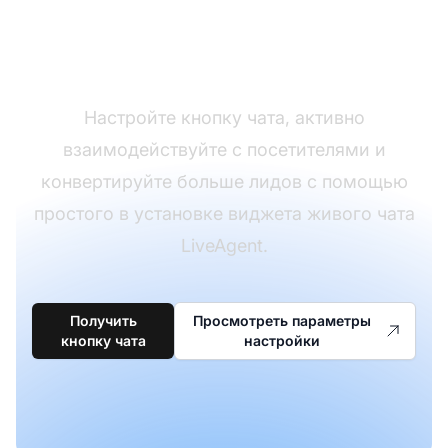
на ваш веб-сайт
прямо сейчас
Настройте кнопку чата, активно
взаимодействуйте с посетителями и
конвертируйте больше лидов с помощью
простого в установке виджета живого чата
LiveAgent.
Получить
Просмотреть параметры
кнопку чата
настройки