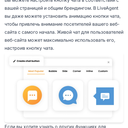
эффективно решать проблемы клиентов.
вашей страницей и общим брендингом. В LiveAgent
Кнопка живого чата может увеличить
вы даже можете установить анимацию кнопки чата,
прибыль компании, удовлетворенность
чтобы привлечь внимание посетителей вашего веб-
клиентов, удержание клиентов,
удовлетворенность агентов и многое
сайта с самого начала. Живой чат для пользователей
другое.
веб-сайта может максимально использовать его,
настроив кнопку чата.
Если вы хотите узнать о других функциях для