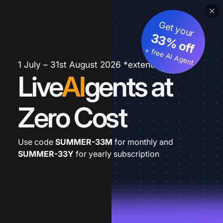
Get your
33% off
+ free AI Agent
1 July – 31st August 2026 *extended
Live
AI
gents at
Zero Cost
Use code
SUMMER-33M
for monthly and
SUMMER-33Y
for yearly subscription