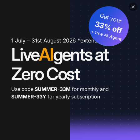
Get your
33% off
+ free AI Agent
1 July – 31st August 2026 *extended
Live
AI
gents at
Zero Cost
Use code
SUMMER-33M
for monthly and
SUMMER-33Y
for yearly subscription