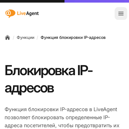
:site.title
Отк
/
/
Функции
Функция блокировки IP-адресов
Home
Блокировка IP-
адресов
Функция блокировки IP-адресов в LiveAgent
позволяет блокировать определенные IP-
адреса посетителей, чтобы предотвратить их