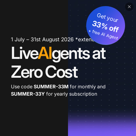
Get your
33% off
+ free AI Agent
1 July – 31st August 2026 *extended
Live
AI
gents at
Zero Cost
Use code
SUMMER-33M
for monthly and
SUMMER-33Y
for yearly subscription