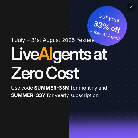
Get your
33% off
+ free AI Agent
1 July – 31st August 2026 *extended
Live
AI
gents at
Zero Cost
Use code
SUMMER-33M
for monthly and
SUMMER-33Y
for yearly subscription