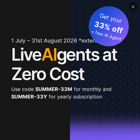
Get your
33% off
+ free AI Agent
1 July – 31st August 2026 *extended
Live
AI
gents at
Zero Cost
Use code
SUMMER-33M
for monthly and
SUMMER-33Y
for yearly subscription