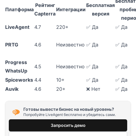
Беспла
Рейтинг
Бесплатная
Платформа
Интеграции
пробн
Capterra
версия
пери
LiveAgent
4.7
220+
✅ Да
✅ Да
PRTG
4.6
Неизвестно
✅ Да
✅ Да
Progress
4.5
Неизвестно
✅ Да
✅ Да
WhatsUp
Spiceworks
4.4
10+
✅ Да
✅ Да
Auvik
4.6
20+
❌ Нет
✅ Да
Готовы вывести бизнес на новый уровень?
Попробуйте LiveAgent бесплатно и убедитесь сами.
Запросить демо