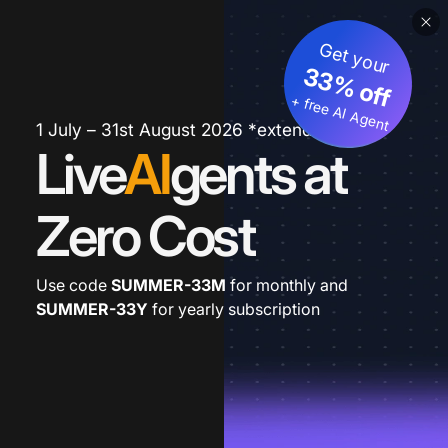
Get your
33% off
+ free AI Agent
1 July – 31st August 2026 *extended
Live
AI
gents at
Zero Cost
Use code
SUMMER-33M
for monthly and
SUMMER-33Y
for yearly subscription