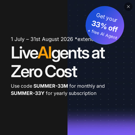
Get your
33% off
+ free AI Agent
1 July – 31st August 2026 *extended
Live
AI
gents at
Zero Cost
Use code
SUMMER-33M
for monthly and
SUMMER-33Y
for yearly subscription