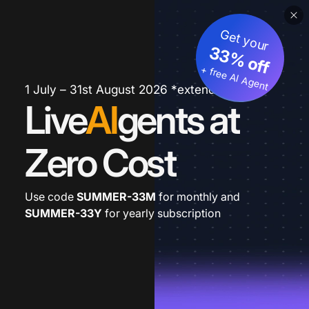
Get your
33% off
+ free AI Agent
1 July – 31st August 2026 *extended
Live
AI
gents at
Zero Cost
Use code
SUMMER-33M
for monthly and
SUMMER-33Y
for yearly subscription