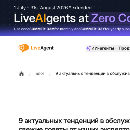
1 July – 31st August 2026 *extended
Live
AI
gents at
Zero C
Use code
SUMMER-33M
for monthly and
SUMMER-33Y
for yearly subs
:site.title
ИИ-агенты
Прод
/
/
Блог
9 актуальных тенденций в обслужив
Home
9 актуальных тенденций в обслуж
свежие советы от наших эксперто