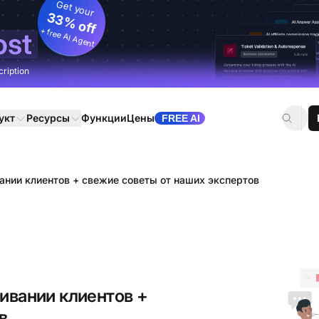
Get your
33% off
+ free AI Agent
ost
cription
укт
Ресурсы
Функции
Цены
FREE AI
ании клиентов + свежие советы от наших экспертов
ивании клиентов +
в