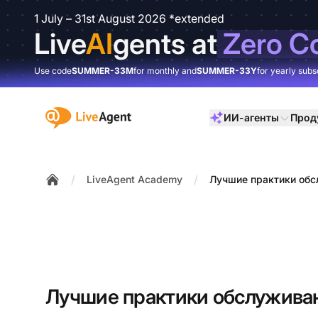
1 July – 31st August 2026 *extended
Live
AI
gents at
Zero C
Use code
SUMMER-33M
for monthly and
SUMMER-33Y
for yearly subs
:site.title
ИИ-агенты
Прод
/
/
LiveAgent Academy
Лучшие практики обс
Home
Лучшие практики обслуживан