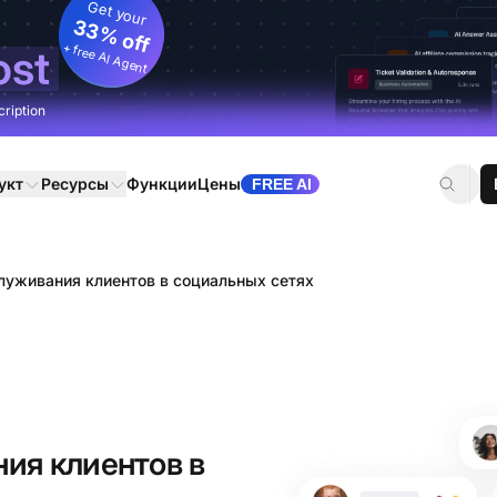
Get your
33% off
+ free AI Agent
ost
cription
укт
Ресурсы
Функции
Цены
FREE AI
луживания клиентов в социальных сетях
ия клиентов в