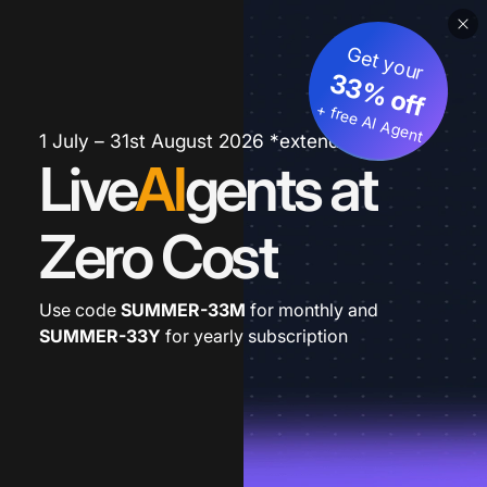
Get your
33% off
+ free AI Agent
1 July – 31st August 2026 *extended
Live
AI
gents at
Zero Cost
Use code
SUMMER-33M
for monthly and
SUMMER-33Y
for yearly subscription