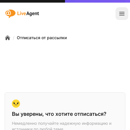
:site.title
Отк
/
Отписаться от рассылки
Home
Вы уверены, что хотите отписаться?
Немедленно получайте надежную информацию и
источники по любой теме.