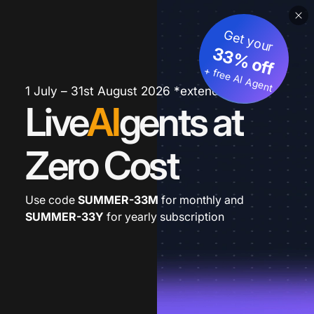
Get your
33% off
+ free AI Agent
1 July – 31st August 2026 *extended
Live
AI
gents at
Zero Cost
Use code
SUMMER-33M
for monthly and
SUMMER-33Y
for yearly subscription