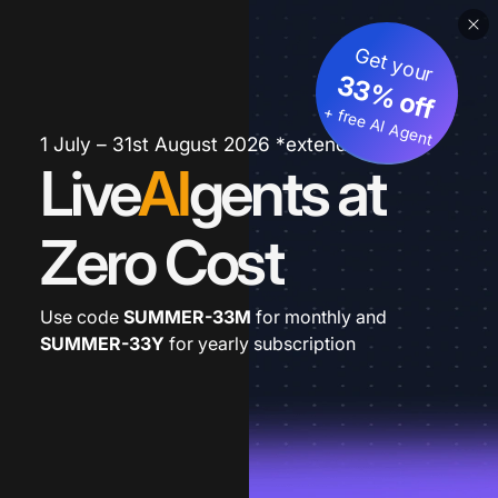
Get your
33% off
+ free AI Agent
1 July – 31st August 2026 *extended
Live
AI
gents at
Zero Cost
Use code
SUMMER-33M
for monthly and
SUMMER-33Y
for yearly subscription