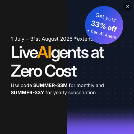
Get your
33% off
+ free AI Agent
1 July – 31st August 2026 *extended
Live
AI
gents at
Zero Cost
Use code
SUMMER-33M
for monthly and
SUMMER-33Y
for yearly subscription