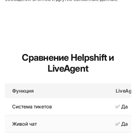
Сравнение Helpshift и
LiveAgent
Функция
LiveAge
Система тикетов
✅ Да
Живой чат
✅ Да