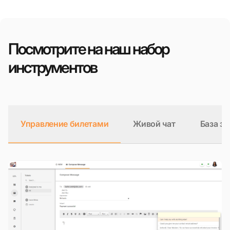
Посмотрите на наш набор
инструментов
Управление билетами
Живой чат
База з