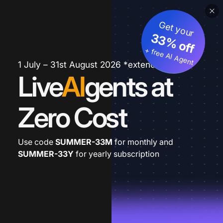
Get your
33% off
+ free AI Agent
1 July – 31st August 2026 *extended
Live
AI
gents at
Zero Cost
Use code
SUMMER-33M
for monthly and
SUMMER-33Y
for yearly subscription