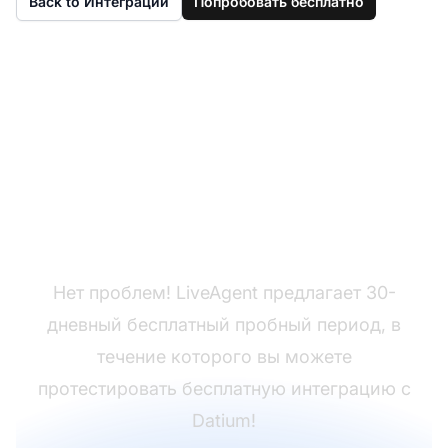
Back to Интеграции
Попробовать бесплатно
Еще нет LiveAgent?
Нет проблем! LiveAgent предлагает 30-
дневный бесплатный пробный период, в
течение которого вы можете
протестировать бесплатную интеграцию с
Datium!