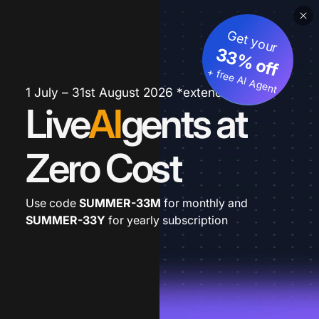
Get your
33% off
+ free AI Agent
1 July – 31st August 2026 *extended
Live
AI
gents at
Zero Cost
Use code
SUMMER-33M
for monthly and
SUMMER-33Y
for yearly subscription