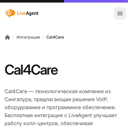
:site.title
Отк
/
/
Интеграции
Cal4Care
Home
Cal4Care
Cal4Care — технологическая компания из
Сингапура, предлагающая решения VoIP,
оборудование и программное обеспечение.
Бесплатная интеграция с LiveAgent улучшает
работу колл-центров, обеспечивая