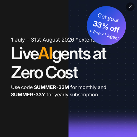
Get your
33% off
+ free AI Agent
1 July – 31st August 2026 *extended
Live
AI
gents at
Zero Cost
Use code
SUMMER-33M
for monthly and
SUMMER-33Y
for yearly subscription