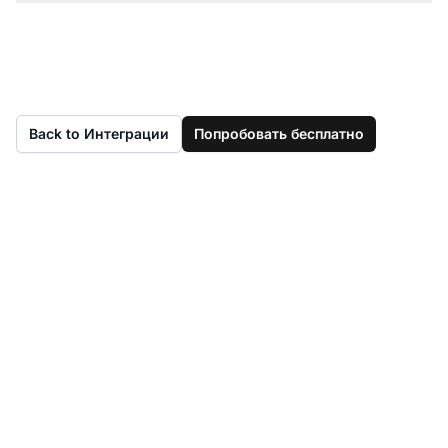
Back to Интеграции
Попробовать бесплатно
Еще нет аккаунта в
LiveAgent?