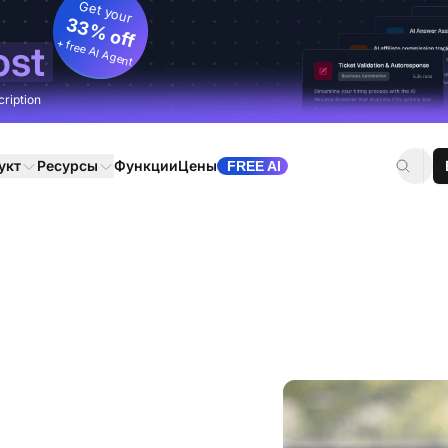
Get your
33% off
+ free AI Agent
ost
cription
укт
Ресурсы
Функции
Цены
FREE AI