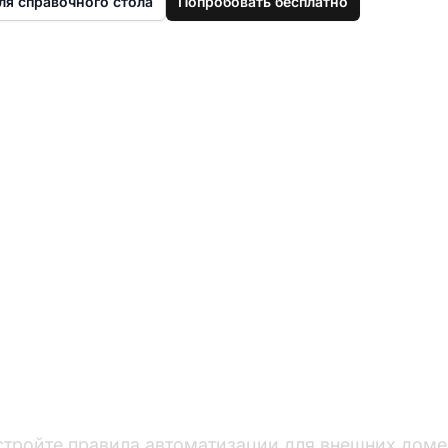
ля справочного стола
Попробовать бесплатно
правляйте внешни
муникациями безоп
стройте правила автоматизации для внешних доме