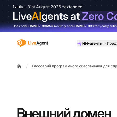
1 July – 31st August 2026 *extended
Live
AI
gents at
Zero C
Use code
SUMMER-33M
for monthly and
SUMMER-33Y
for yearly subs
:site.title
ИИ-агенты
Прод
/
Глоссарий программного обеспечения для спр
Home
Внешний домен