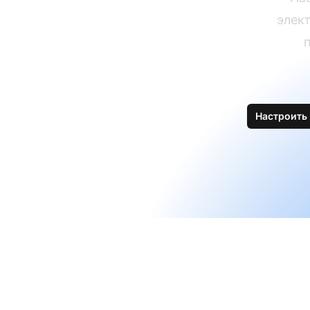
элект
Настроить