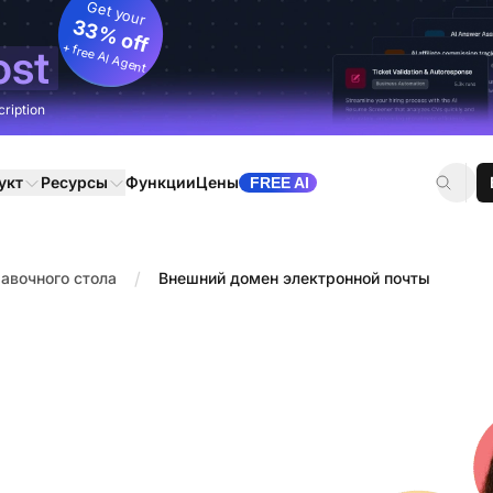
Get your
33% off
+ free AI Agent
ost
cription
укт
Ресурсы
Функции
Цены
FREE AI
/
авочного стола
Внешний домен электронной почты