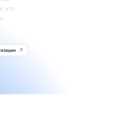
е, кто
и
тизации