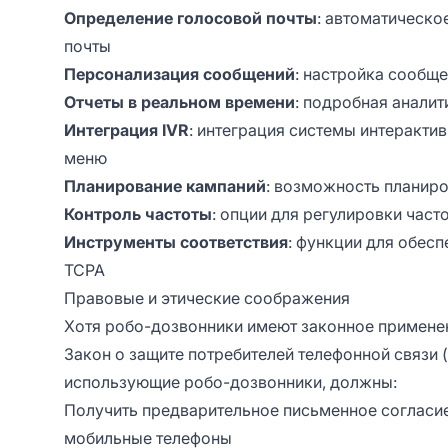
Определение голосовой почты
: автоматическо
почты
Персонализация сообщений
: настройка сообще
Отчеты в реальном времени
: подробная анали
Интеграция IVR
: интеграция системы интеракти
меню
Планирование кампаний
: возможность планиро
Контроль частоты
: опции для регулировки част
Инструменты соответствия
: функции для обес
TCPA
Правовые и этические соображения
Хотя робо-дозвонники имеют законное применени
Закон о защите потребителей телефонной связи 
использующие робо-дозвонники, должны:
Получить предварительное письменное согласи
мобильные телефоны