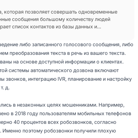
а, которая позволяет совершать одновременные
анные сообщения большому количеству людей
ает список контактов из базы данных и
ете на звонок. Эта система автоматического
нок принят голосовой почтой или автоответчиком,
едение либо записанного голосового сообщения, либо
ем преобразования текста в речь из вашего текста.
ваны на основе доступной информации о клиентах.
той системы автоматического дозвона включают
ы звонков, интеграцию IVR, планирование и настройку
. д.
лись в незаконных целях мошенниками. Например,
ено в 2018 году пользователям мобильных телефонов
ерно 40 процентов всех робозвонков, согласно
и. Именно поэтому робозвонки получили плохую