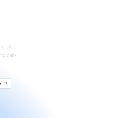
и
ции
click-
о call-
ю