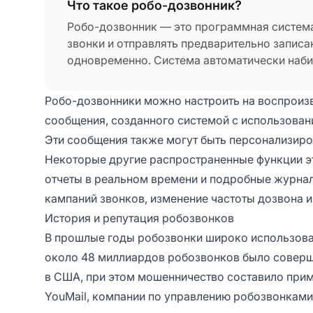
Что такое робо-дозвонник?
Робо-дозвонник — это программная систем
звонки и отправлять предварительно запис
одновременно. Система автоматически набир
воспроизводит голосовые сообщения при отв
дозвона также может определить, когда зво
Робо-дозвонники можно настроить на воспроизв
и доставить альтернативное сообщение.
сообщения, созданного системой с использовани
Эти сообщения также могут быть персонализиро
Некоторые другие распространенные функции э
отчеты в реальном времени и подробные журнал
кампаний звонков, изменение частоты дозвона и т
История и репутация робозвонков
В прошлые годы робозвонки широко использова
около 48 миллиардов робозвонков было соверш
в США, при этом мошенничество составило прим
YouMail, компании по управлению робозвонкам