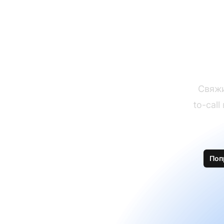
ис
Свяжи
to-cal
Поп