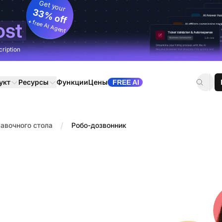
Get your
33% off
+ free AI Agent
ost
cription
укт
Ресурсы
Функции
Цены
FREE AI
/
авочного стола
Робо-дозвонник