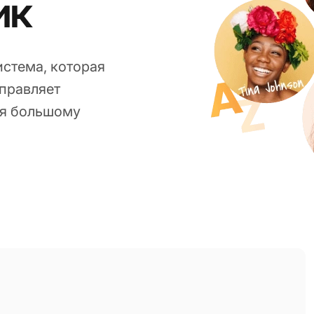
ик
стема, которая
правляет
ия большому