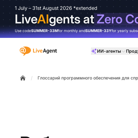
1 July – 31st August 2026 *extended
Live
AI
gents at
Zero C
Use code
SUMMER-33M
for monthly and
SUMMER-33Y
for yearly subs
:site.title
ИИ-агенты
Прод
/
Глоссарий программного обеспечения для спр
Home