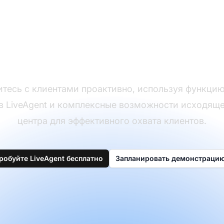
Улучшите стратеги
ходящей коммуника
тесь с клиентами проактивно, используя функцию 
l в LiveAgent и комплексные возможности исходящег
центра для эффективного охвата клиентов.
робуйте LiveAgent бесплатно
Запланировать демонстраци